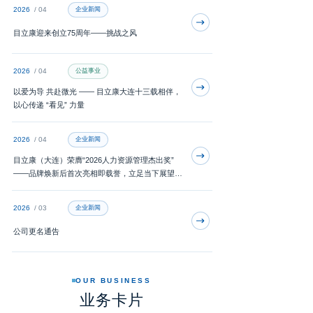
2026
/ 04
企业新闻
目立康迎来创立75周年——挑战之风
2026
/ 04
公益事业
以爱为导 共赴微光 —— 目立康大连十三载相伴，
以心传递 “看见” 力量
2026
/ 04
企业新闻
目立康（大连）荣膺“2026人力资源管理杰出奖”
——品牌焕新后首次亮相即载誉，立足当下展望未
来
2026
/ 03
企业新闻
公司更名通告
OUR BUSINESS
业务卡片